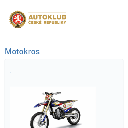
D
Motokros
.